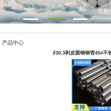
产品中心
∮30.3剥皮圆钢钢管45#