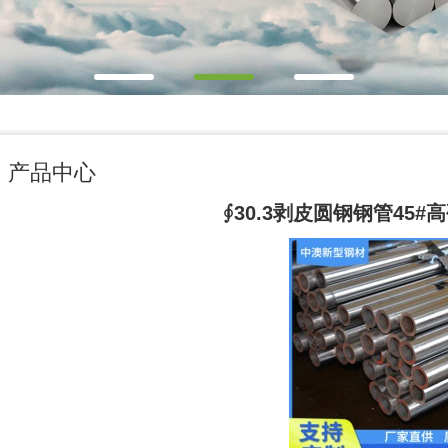
产品中心
∮30.3剥皮圆钢钢管45