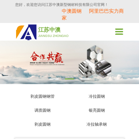
您好，欢迎您访问江苏中澳新型钢材科技有限公司官网！
中澳圆钢
阿里巴巴实力商
家
江苏中澳
JIANGSU ZHONGAO
剥皮圆钢钢管
冷拉圆钢
调质圆钢
银亮圆钢
剥皮圆钢
冷拉轴承钢