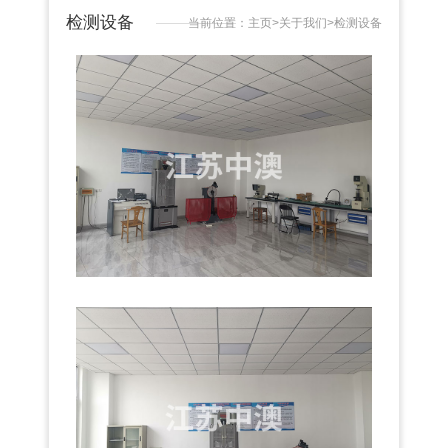
检测设备
当前位置：
主页>
关于我们>
检测设备